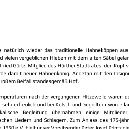
natürlich wieder das traditionelle Hahneköppen aus
 vielen vergeblichen Hieben mit dem alten Säbel gelang
lfried Görtz, Mitglied des Hürther Stadtrates, den Kop
de damit neuer Hahnenkönig. Angetan mit den Insigni
 großem Beifall standesgemäß Hof. 
peraturen nach der vergangenen Hitzewelle waren de
 sehr erfreulich und bei Kölsch und Gegrilltem wurde lan
kalische Begleitung übernahmen einige Mitglieder 
schen Liedern und Schlagern. 
Zum Anlass des 175-jähr
 1850 e.V. hielt unser Vorsitzender Peter Josef Printz di