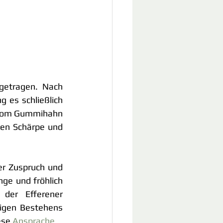
getragen. Nach 
 es schließlich 
f vom Gummihahn 
en Schärpe und 
r Zuspruch und 
ge und fröhlich 
der Efferener 
igen Bestehens 
ese
Ansprache
.