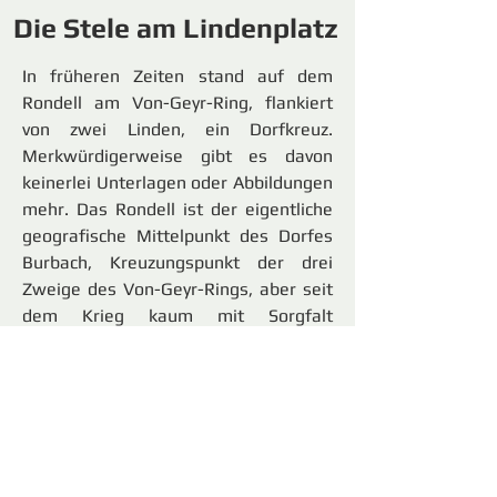
Die Stele am Lindenplatz
In früheren Zeiten stand auf dem
Rondell am Von-Geyr-Ring, flankiert
von zwei Linden, ein Dorfkreuz.
Merkwürdigerweise gibt es davon
keinerlei Unterlagen oder Abbildungen
mehr. Das Rondell ist der eigentliche
geografische Mittelpunkt des Dorfes
Burbach, Kreuzungspunkt der drei
Zweige des Von-Geyr-Rings, aber seit
dem Krieg kaum mit Sorgfalt
unterhalten und außer dem Bestand
mit den beiden Linden und einer
einsamen Bank ziemlich unansehnlich.
Bereits 2003 hatte Hermann Josef
Moll angeregt, an dieser Stelle
eventuell ein neues Dorfkreuz zu