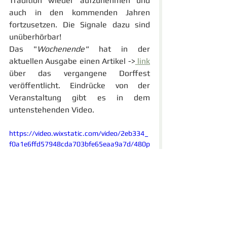
Tradition wieder aufzunehmen und 
auch in den kommenden Jahren 
fortzusetzen. Die Signale dazu sind 
unüberhörbar!
Das "
Wochenende"
 hat in der 
aktuellen Ausgabe einen Artikel ->
 link
über das vergangene Dorffest 
veröffentlicht. Eindrücke von der 
Veranstaltung gibt es in dem 
untenstehenden Video. 
https://video.wixstatic.com/video/2eb334_
f0a1e6ffd57948cda703bfe65eaa9a7d/480p
/mp4/file.mp4
Weitere Bilder vom Dorffest finden 